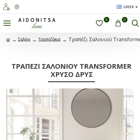
GREEK
0
0
Τραπέζι Σαλονιού Transform
Σαλόνι
Τραπεζάκια
ΤΡΑΠΈΖΙ ΣΑΛΟΝΙΟΎ TRANSFORMER
ΧΡΥΣΌ ΔΡΥΣ