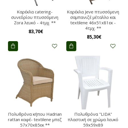
Καρέκλα catering-
Καρέκλα Jeve πτυσσόμενη
συνεδρίου πτυσσόμενη
σαμπανιζέ μέταλλο και
Zora λευκό - 4τμχ. **
textilene 46x51x81εκ -
4τμχ. **
83,70€
85,30€
Πολυθρόνα κήπου Hadrian
Πολυθρόνα "LIDA"
rattan καφέ- textilene μπεζ
πλαστική σε χρώμα λευκό
57x70x85εκ **
59x59x89