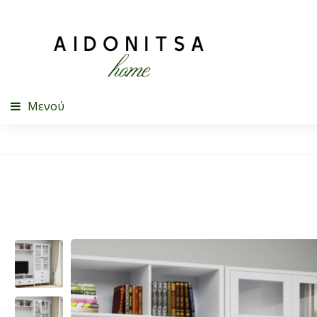
Μενού