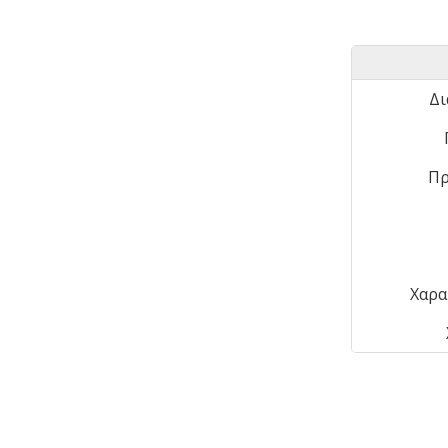
Δι
Πρ
Χαρα