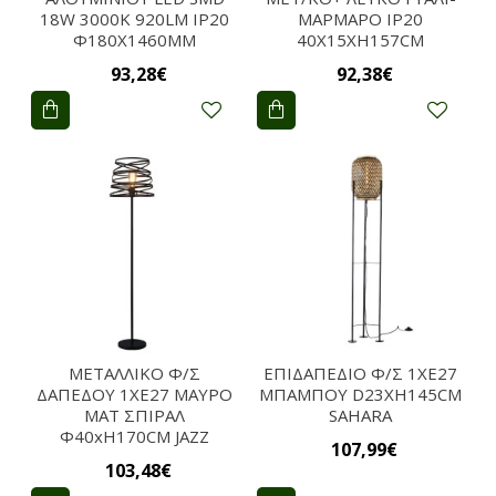
18W 3000Κ 920LM IP20
ΜΑΡΜΑΡΟ IP20
Φ180Χ1460ΜΜ
40X15XH157CM
93,28€
92,38€
ΜΕΤΑΛΛΙΚΟ Φ/Σ
ΕΠΙΔΑΠΕΔΙΟ Φ/Σ 1ΧΕ27
ΔΑΠΕΔΟΥ 1XE27 ΜΑΥΡΟ
ΜΠΑΜΠΟΥ D23XH145CM
ΜΑΤ ΣΠΙΡΑΛ
SAHARA
Φ40xH170CM JAZZ
107,99€
103,48€