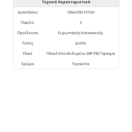
Τεχνικά Χαρακτηριστικά
Διαστάσεις
166x209x107cm
Πακέτο
3
Προέλευση
Ευρωπαϊκής Κατασκευής
Τύπος
Διπλό
Υλικό
Πάνελ Επενδεδυμένο (MF PB)-Ύφασμα
Χρώμα
Τερακότα
ΑΠΟ ΤΗΝ ΊΔΙΑ ΚΑΤΗΓΟΡΊΑ