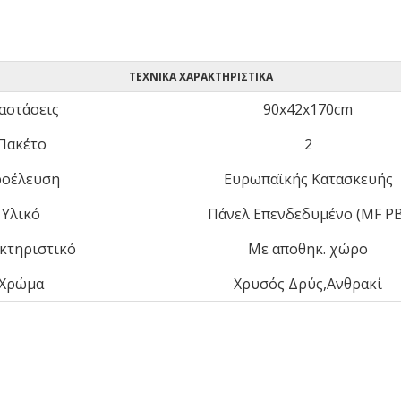
ΤΕΧΝΙΚΆ ΧΑΡΑΚΤΗΡΙΣΤΙΚΆ
αστάσεις
90x42x170cm
Πακέτο
2
οέλευση
Ευρωπαϊκής Κατασκευής
Υλικό
Πάνελ Επενδεδυμένο (MF PB
κτηριστικό
Με αποθηκ. χώρο
Χρώμα
Χρυσός Δρύς,Ανθρακί