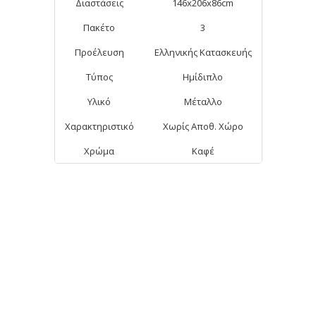
Διαστάσεις
146x206x86cm
Πακέτο
3
Προέλευση
Ελληνικής Κατασκευής
Τύπος
Ημίδιπλο
Υλικό
Μέταλλο
Χαρακτηριστικό
Χωρίς Αποθ. Χώρο
Χρώμα
Καφέ
ΑΠΟ ΤΗΝ ΊΔΙΑ ΚΑΤΗΓΟΡΊΑ