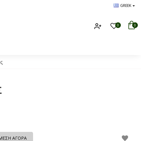
GREEK
0
0
ες
Σ
ΜΕΣΗ ΑΓΟΡΑ