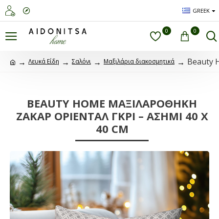
GREEK
0
0
Beauty 
Λευκά Είδη
Σαλόνι
Μαξιλάρια διακοσμητικά
BEAUTY HOME ΜΑΞΙΛΑΡΟΘΗΚΗ
ΖΑΚΑΡ ΟΡΙΕΝΤΑΛ ΓΚΡΙ – ΑΣΗΜΙ 40 X
40 CM