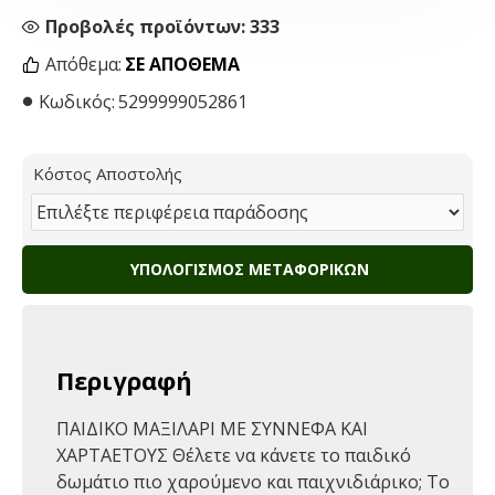
Προβολές προϊόντων: 333
Απόθεμα:
ΣΕ ΑΠΌΘΕΜΑ
Κωδικός:
5299999052861
Κόστος Αποστολής
ΥΠΟΛΟΓΙΣΜΌΣ ΜΕΤΑΦΟΡΙΚΏΝ
Περιγραφή
ΠΑΙΔΙΚΟ ΜΑΞΙΛΑΡΙ ΜΕ ΣΥΝΝΕΦΑ ΚΑΙ
ΧΑΡΤΑΕΤΟΥΣ Θέλετε να κάνετε το παιδικό
δωμάτιο πιο χαρούμενο και παιχνιδιάρικο; Το