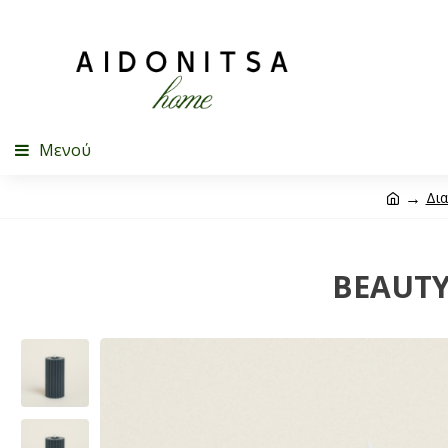
Μενού
Δι
BEAUTY