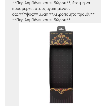
**Περιλαμβάνει κουτί δώρου**, έτοιμη να
προσφερθεί στους αγαπημένους
σας.**Ύψος:** 33cm **Χειροποίητο προϊόν**
**Περιλαμβάνει κουτί δώρου**