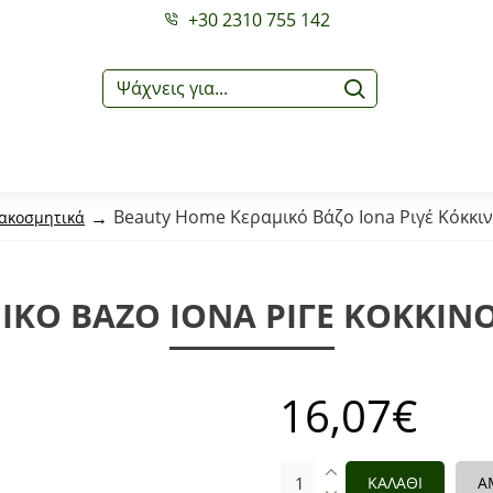
+30 2310 755 142
Beauty Home Κεραμικό Βάζο Iona Ριγέ Κόκκινο
ιακοσμητικά
Ό ΒΆΖΟ IONA ΡΙΓΈ ΚΌΚΚΙΝΟ –
16,07€
ΚΑΛΑΘΙ
Α