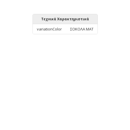
Τεχνικά Χαρακτηριστικά
variationColor
ΣΟΚΟΛΑ ΜΑΤ
ΑΠΟ ΤΗΝ ΊΔΙΑ ΚΑΤΗΓΟΡΊΑ
Beauty Home 12