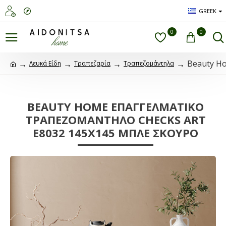
GREEK
0
0
Beauty H
Λευκά Είδη
Τραπεζαρία
Τραπεζομάντηλα
BEAUTY HOME ΕΠΑΓΓΕΛΜΑΤΙΚΌ
ΤΡΑΠΕΖΟΜΆΝΤΗΛΟ CHECKS ART
Ε8032 145X145 ΜΠΛΕ ΣΚΟΎΡΟ