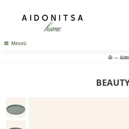
Μενού
Διακ
BEAUTY