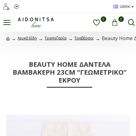
GREEK
0
0
Beauty Home
Λευκά Είδη
Τραπεζαρία
Τραβέρσες
BEAUTY HOME ΔΑΝΤΕΛΑ
ΒΑΜΒΑΚΕΡΗ 23CM “ΓΕΩΜΕΤΡΙΚΟ”
ΕΚΡΟΎ