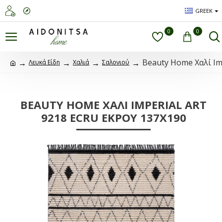
GREEK
0
0
Beauty Home Χαλί Im
Λευκά Είδη
Χαλιά
Σαλονιού
BEAUTY HOME ΧΑΛΊ IMPERIAL ART
9218 ECRU ΕΚΡΟΎ 137X190