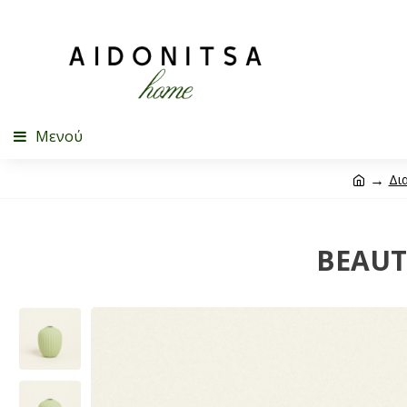
Μενού
Δι
BEAUT