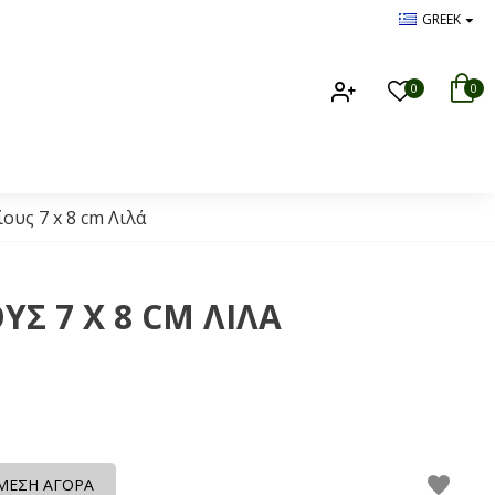
GREEK
0
0
ους 7 x 8 cm Λιλά
Σ 7 X 8 CM ΛΙΛΆ
ΜΕΣΗ ΑΓΟΡΑ