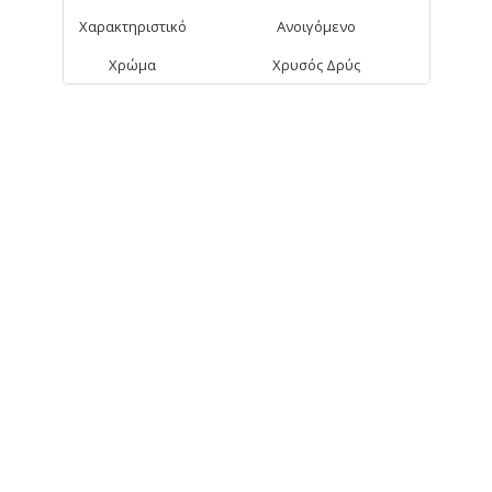
Χαρακτηριστικό
Ανοιγόμενο
Χρώμα
Χρυσός Δρύς
ΑΠΟ ΤΗΝ ΊΔΙΑ ΚΑΤΗΓΟΡΊΑ
Charlotte Βιτρίνα
50x72εκ
104,90€