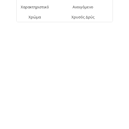
Χαρακτηριστικό
Ανοιγόμενο
Χρώμα
Χρυσός Δρύς
ΑΠΟ ΤΗΝ ΊΔΙΑ ΚΑΤΗΓΟΡΊΑ
Charlotte Βιτρίνα
50x72εκ
104,90€