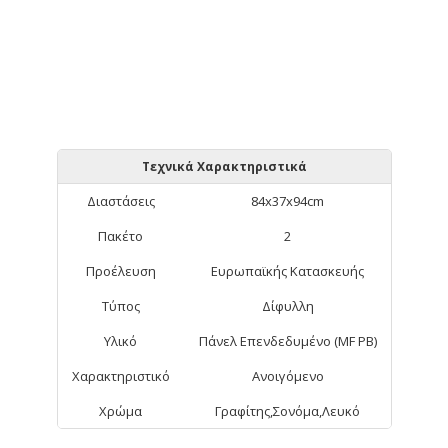
Τεχνικά Χαρακτηριστικά
Διαστάσεις
84x37x94cm
Πακέτο
2
Προέλευση
Ευρωπαϊκής Κατασκευής
Τύπος
Δίφυλλη
Υλικό
Πάνελ Επενδεδυμένο (MF PB)
Χαρακτηριστικό
Ανοιγόμενο
Χρώμα
Γραφίτης,Σονόμα,Λευκό