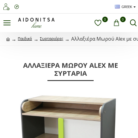
GREEK
0
0
Αλλαξιέρα Μωρού Alex με σ
Παιδικό
Συρταριέρες
ΑΛΛΑΞΙΈΡΑ ΜΩΡΟΎ ALEX ΜΕ
ΣΥΡΤΆΡΙΑ