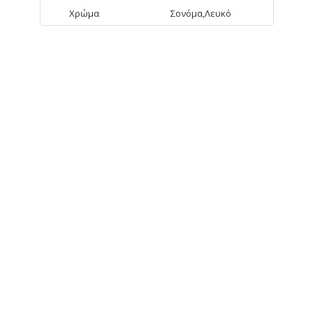
Χρώμα
Σονόμα,Λευκό
ΑΠΟ ΤΗΝ ΊΔΙΑ ΚΑΤΗΓΟΡΊΑ
Alex Κουτί
Αποθηκευτικό
35,90€