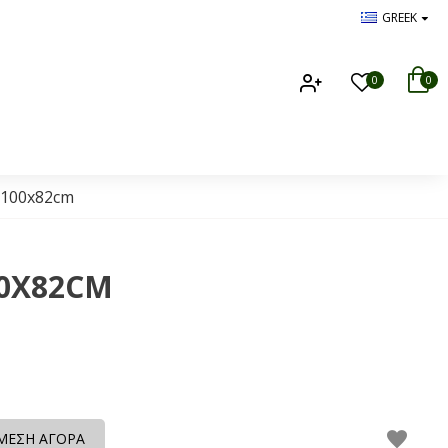
GREEK
0
0
 100x82cm
00X82CM
ΜΕΣΗ ΑΓΟΡΑ