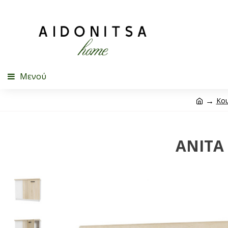
Μενού
Κου
ANITA