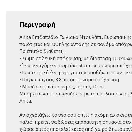
Περιγραφή
Anita Επιδαπέδιο Γωνιακό Ντουλάπι, Ευρωπαϊκής 
ποιότητας και υψηλής αντοχής σε σονόμα απόχρ
Το έπιπλο διαθέτει,:
• Σώμα σε λευκή απόχρωση, με διάσταση 100x45x
• Ένα ανοιγόμενο πορτάκι 50cm, σε σονόμα απόχρ
• Εσωτετρικά ένα ράφι για την αποθήκευση αντικε
• Πάγκο πάχους 3.8cm, σε σονόμα απόχρωση.
• Μπάζα στο κάτω μέρος, ύψους 10cm.
Μπορείτε να το συνδυάσετε με τα υπόλοιπα ντουλ
Anita.
Αν σχεδιάζεις το νέο σου σπίτι ή ακόμη αν σκέφτε
παλιό, πρέπει να δώσεις απαραίτητη σημασία στο
χώρος αυτός αποτελεί εκτός από χώρο δημιουργ