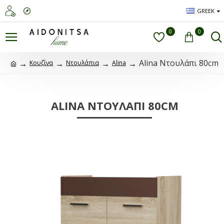
GREEK
0
0
Alina Nτουλάπι 80cm
Κουζίνα
Ντουλάπια
Alina
ALINA NΤΟΥΛΆΠΙ 80CM