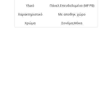
Υλικό
Πάνελ Επενδεδυμένο (MF PB)
Χαρακτηριστικό
Με αποθηκ. χώρο
Χρώμα
Σονόμα,Μόκα
ΑΠΟ ΤΗΝ ΊΔΙΑ ΚΑΤΗΓΟΡΊΑ
Alina Nτουλάπι 30cm