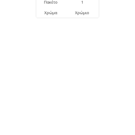
Πακέτο
1
Χρώμα
Χρώμιο
ΑΠΟ ΤΗΝ ΊΔΙΑ ΚΑΤΗΓΟΡΊΑ
Απορροφητήρας
Meidtec 60cm
159,90€